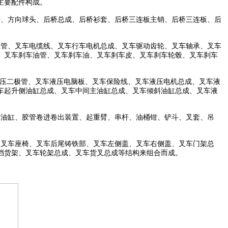
主要配件构成。
杆、方向球头、后桥总成、后桥衫套、后桥三连板主销、后桥三连板、后
极管、叉车电缆线、叉车行车电机总成、叉车驱动齿轮、叉车轴承、叉车
、叉车刹车油管、叉车刹车油、叉车刹车皮、叉车刹车轮毂、叉车刹车
液压二极管、叉车液压电脑板、叉车保险线、叉车液压电机总成、叉车液
车起升侧油缸总成、叉车中间主油缸总成、叉车倾斜油缸总成、叉车液
作油缸、胶管卷进卷出装置、起重臂、串杆、油桶钳、铲斗、叉套、吊
、叉车座椅、叉车后尾铸铁部、叉车左侧盖、叉车右侧盖、叉车门架总
档货架、叉车轮架总成、叉车货叉总成等结构来组合而成。