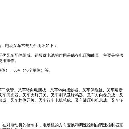
辆。电动叉车常规配件明细如下：
至优叉车配件组成。铅酸蓄电池的作用是储存电压和能量，主要是提供
使用操作。
单体）、80V（40个单体）等。
、叉车二极管、叉车转向电脑板、叉车转向接触器、叉车保险丝、叉车熔断
叉车闪光器、叉车大灯开关、叉车喇叭及蜂鸣器、叉车方向盘总成、叉
总成、叉车档位开关、叉车行车电机总成、叉车液压电机总成、叉车转
。在对电动机的控制中，电动机的方向变换和调速控制由调速控制器完