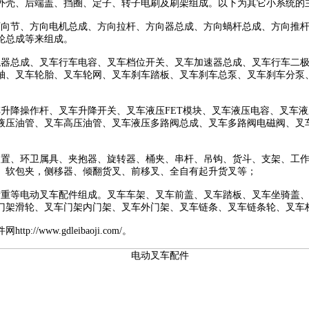
外壳、后端盖、挡圈、定子、转子电刷及刷架组成。以下为其它小系统的
万向节、方向电机总成、方向拉杆、方向器总成、方向蝸杆总成、方向推
轮总成等来组成。
触器总成、叉车行车电容、叉车档位开关、叉车加速器总成、叉车行车二
轴、叉车轮胎、叉车轮网、叉车刹车踏板、叉车刹车总泵、叉车刹车分泵
车升降操作杆、叉车升降开关、叉车液压FET模块、叉车液压电容、叉车
液压油管、叉车高压油管、叉车液压多路阀总成、叉车多路阀电磁阀、叉
装置、环卫属具、夹抱器、旋转器、桶夹、串杆、吊钩、货斗、支架、工
、软包夹，侧移器、倾翻货叉、前移叉、全自有起升货叉等；
衡重等电动叉车配件组成。叉车车架、叉车前盖、叉车踏板、叉车坐骑盖
门架滑轮、叉车门架内门架、叉车外门架、叉车链条、叉车链条轮、叉车
www.gdleibaoji.com/。