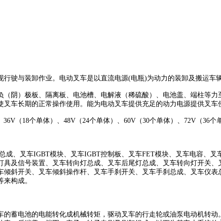
现行驶与装卸作业。电动叉车是以直流电源(电瓶)为动力的装卸及搬运车
负（阴）极板、隔离板、电池槽、电解液（稀硫酸）、电池盖、端柱等力
使叉车长期的正常操作使用。能为电动叉车提供充足的动力电源提供叉车
6V（18个单体）、48V（24个单体）、60V（30个单体）、72V（36个
成、叉车IGBT模块、叉车IGBT控制板、叉车FET模块、叉车电容
灯具及信号装置、叉车转向灯总成、叉车后尾灯总成、叉车转向灯开关、
车倾斜开关、叉车倾斜操作杆、叉车手刹开关、叉车手刹总成、叉车仪表
等来构成。
车的蓄电池的电能转化成机械转矩，驱动叉车的行走轮或油泵电动机转动