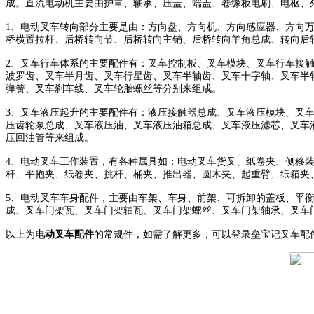
成。直流电动机主要由护罩、轴承、压盖、端盖、卷缘板电刷、电枢、
1、电动叉车转向部分主要是由：方向盘、方向机、方向感应器、方向
桥横置拉杆、后桥转向节、后桥转向主销、后桥转向羊角总成、转向后
2、叉车行车体系的主要配件有：叉车控制板、叉车模块、叉车行车接
波罗齿、叉车半月齿、叉车行星齿、叉车半轴齿、叉车十字轴、叉车半
弹簧、叉车刹车线、叉车轮胎螺丝等分别来组成。
3、叉车液压起升的主要配件有：液压接触器总成、叉车液压模块、叉
压齿轮泵总成、叉车液压油、叉车液压油箱总成、叉车液压滤芯、叉车
压回油管等来组成。
4、电动叉车工作装置，有各种属具如：电动叉车货叉、纸卷夹、侧移
杆、平抱夹、纸卷夹、挑杆、桶夹、推出器、圆木夹、起重臂、纸箱夹
5、电动叉车车身配件，主要由车架、车身、前架、可拆卸的盖板、平
成、叉车门架瓦、叉车门架轴瓦、叉车门架螺丝、叉车门架轴承、叉车
以上为
电动叉车配件
的常规件，如需了解更多，可以登录垒宝记叉车配件网http://