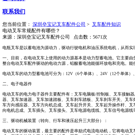
联系我们
您当前位置：
深圳垒宝记叉车配件公司
>
叉车配件知识
电动叉车常规配件有哪些？
来源：深圳垒宝记叉车配件公司 点击数：5671次
电瓶叉车是以蓄电池为源动力，驱动行驶电机和油压系统电机，从而实
一、目前，在电动叉车上使用的动力源基本是动力型蓄电池。它主要由
整台电动叉车配件驱动的电动力源，铅酸蓄电池能循环放电和充电。能
电动叉车的动力型蓄电池可分为：12V（6个单体）、24V（12个单体）、3
二、电子电器件
电动叉车的电力电子器件主要配件有：叉车电脑板/控制板、叉车接触器总
器、叉车加速器、叉车加速踏板、叉车刹车踏板、叉车刹车开关、叉车
车方向感应器、叉车方向机总成、叉车起升开关、叉车起升操作杆、叉
向电机总成、叉车插头、叉车接头、叉车电源电缆线、叉车信号电源线
三、驱动机械装置（转向、行车和液压起升三大部分）：
电动叉车的驱动装置，最主要的配件是串励式电流电动机，它将电动叉