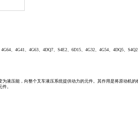
、
4G64
、
4G41
、
4G63
、
4DQ7
、
S4E2
、
6D15
、
4G32
、
4G54
、
4DQ5
、
S4Q2
变为液压能，向整个叉车液压系统提供动力的元件。其作用是将原动机的
元件。
。
。