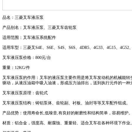
品名：三菱叉车液压泵
产品别名：叉车液压泵、三菱叉车齿轮泵
适用范围：叉车液压系统配件
适用车型：三菱叉
S4E
、
S6E
、
S4S
、
S6S
、
4DR5
、
4G33
、
4G15
、
4G52
叉车液压泵价格：
800
元
/
台
重量：
12KG/
件
叉车液压泵的作用：叉车的液压泵主要作用是将叉车发动机的机械能转
驱动，从液压油箱中吸入油液，形成压力油排出，送到执行元件的一种
叉车液压泵原理：齿轮式
叉车液压泵结构：铸铝泵体、齿轮副、衬板、油封等等叉车配件组成。
产品优势：使用寿命长
,
低噪音
,
有良好的耐磨性和结构简单，容易维护
材质：铝合金，强度高、耐腐蚀、重量轻、适合叉车在各种环境下作业