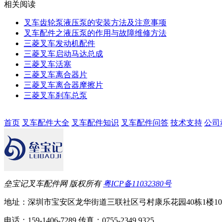
相关阅读
叉车齿轮泵液压泵的安装方法及注意事项
叉车配件之液压泵的作用与故障维修方法
三菱叉车发动机配件
三菱叉车启动马达总成
三菱叉车活塞
三菱叉车离合器片
三菱叉车离合器摩擦片
三菱叉车刹车总泵
首页
叉车配件大全
叉车配件知识
叉车配件问答
技术支持
公司
垒宝记叉车配件网 版权所有
粤ICP备11032380号
地址：深圳市宝安区龙华街道三联社区弓村康乐花园40栋1楼10
电话：159-1406-7289 传真：0755-2349 9325