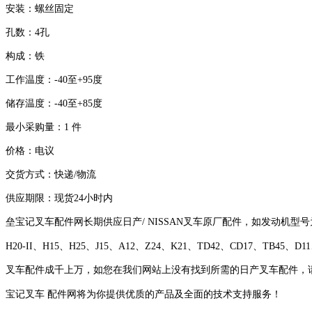
安装：螺丝固定
孔数：4孔
构成：铁
工作温度：
-40
至
+95
度
储存温度：
-40
至
+85
度
最小采购量：
1
件
价格：电议
交货方式：快递
/
物流
供应期限：现货
24
小时内
垒宝记叉车配件网长期供应日产
/ NISSAN
叉车原厂配件，如发动机型号
H20-II
、
H15
、
H25
、
J15
、
A12
、
Z24
、
K21
、
TD42
、
CD17
、
TB45
、
D11
叉车配件
成千上万，如您在我们网站上没有找到所需的日产叉车配件，
宝记叉车
配件网将为你提供优质的产品及全面的技术支持服务！