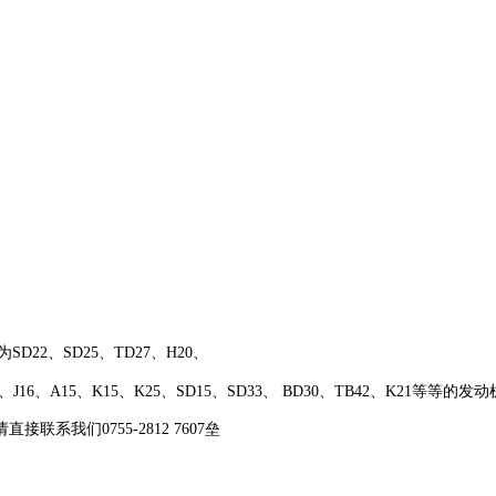
为
SD22
、
SD25
、
TD27
、
H20、
、
J16
、
A15
、
K15
、
K25
、
SD15
、
SD33、
BD30
、
TB42
、
K21
等等的发动
请直接联系我们
0755-2812 7607垒