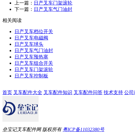
上一篇：
日产叉车门架滚轮
下一篇：
日产叉车气门油封
相关阅读
日产叉车档位开关
日产叉车电磁阀
日产叉车球头
日产叉车气门油封
日产叉车预热塞
日产叉车组合开关
日产叉车门架滚轮
日产叉车控制板
首页
叉车配件大全
叉车配件知识
叉车配件问答
技术支持
公司
垒宝记叉车配件网 版权所有
粤ICP备11032380号