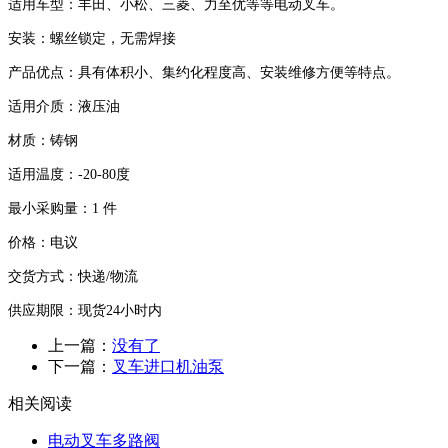
适用车型：丰田、小松、三菱、力至优等等电动叉车。
安装：螺丝锁定，无需焊接
产品优点：
具有体积小、集约化程度高、安装维修方便等特点。
适用介质：液压油
材质：铸钢
适用温度：-20-80度
最小采购量：
1
件
价格：电议
交货方式：快递
/
物流
供应期限：现货
24
小时内
上一篇：
没有了
下一篇：
叉车进口机油泵
相关阅读
电动叉车多路阀