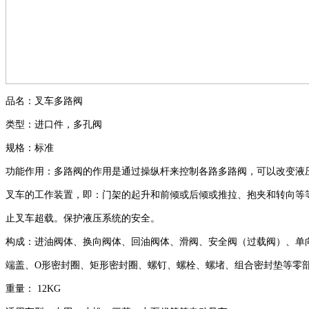
品名：叉车多路阀
类型
：进口件，多孔阀
规格：标准
功能作用：
多路阀的作用是通过操纵杆来控制各路多路阀，可以改变液
叉
车的工作装置，即：门架的起升和前倾或后倾或推拉、抱夹和转向等
止叉车超载。保护液压系统的安全。
构成：进油阀体、换向阀体、回油阀体、滑阀、安全阀（过载阀）、单
端盖、O形密封圈、矩形密封圈、螺钉、螺栓、螺堵、组合密封垫等零
重量：
12KG