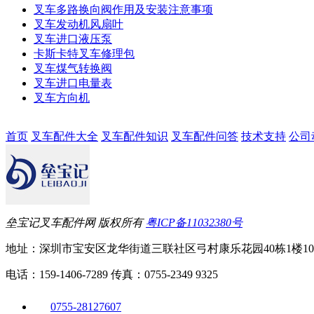
叉车多路换向阀作用及安装注意事项
叉车发动机风扇叶
叉车进口液压泵
卡斯卡特叉车修理包
叉车煤气转换阀
叉车进口电量表
叉车方向机
首页
叉车配件大全
叉车配件知识
叉车配件问答
技术支持
公司
垒宝记叉车配件网 版权所有
粤ICP备11032380号
地址：深圳市宝安区龙华街道三联社区弓村康乐花园40栋1楼10
电话：159-1406-7289 传真：0755-2349 9325
0755-28127607