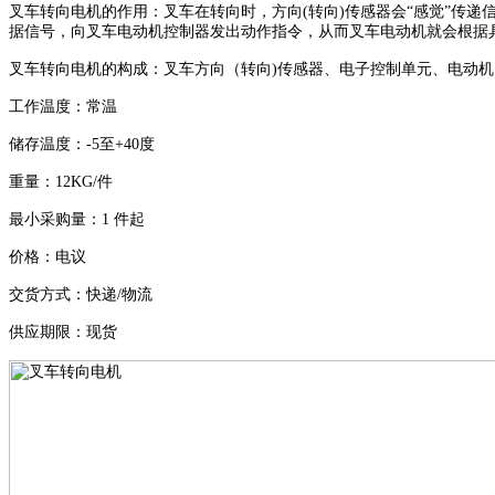
叉车转向电机的作用：
叉车在转向时，方向
(
转向
)
传感器会“感觉
”传递
据信号，向叉车电动机控制器发出动作指令，从而叉车电动机就会根据
叉车转向电机的构成：
叉车方向（转向
)
传感器、电子控制单元、电动机
工作温度：常温
储存温度：
-5
至
+40
度
重量：
12KG/
件
最小采购量：
1
件起
价格：电议
交货方式：快递
/
物流
供应期限：现货