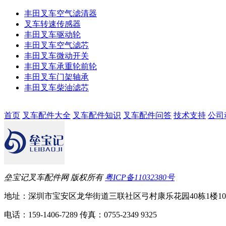
丰田叉车空气滤清器
叉车转速传感器
丰田叉车驱动轮
丰田叉车空气滤芯
丰田叉车微动开关
丰田叉车承重轮前轮
丰田叉车门架轴承
丰田叉车柴油滤芯
首页
叉车配件大全
叉车配件知识
叉车配件问答
技术支持
公司
垒宝记叉车配件网 版权所有
粤ICP备11032380号
地址：深圳市宝安区龙华街道三联社区弓村康乐花园40栋1楼10
电话：159-1406-7289 传真：0755-2349 9325